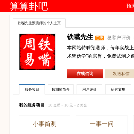
算算卦吧
预
铁嘴先生预测师的个人主页
铁嘴先生
总客户评价
本网站特聘预测师，每年实战上
术皆伪学”的宗旨，免费试测之
在线咨询
发送私信
服务项目
预测师简介
用户评价
研究文集
我的服务项目
10 金币 = 10 元 = 2 美金
小事简测
一事一问