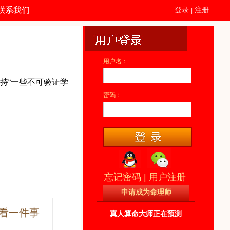
联系我们
登录
注册
|
用户名：
持“一些不可验证学
密码：
命理师[太仑易]完成了对客户善***的预
忘记密码
|
用户注册
测服务。
申请成为命理师
命理师[聚轩易]完成了对客户山***的预
看一件事
真人算命大师正在预测
测服务。