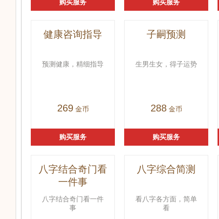
购买服务
购买服务
健康咨询指导
子嗣预测
预测健康，精细指导
生男生女，得子运势
269
288
金币
金币
购买服务
购买服务
八字结合奇门看
八字综合简测
一件事
八字结合奇门看一件
看八字各方面，简单
事
看